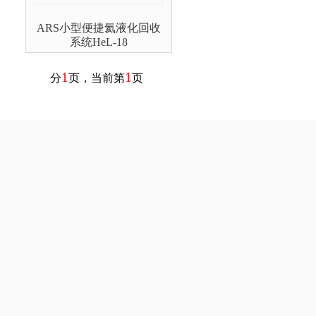
ARS小型便捷氦液化回收
系统HeL-18
1
1
分
页，当前第
页